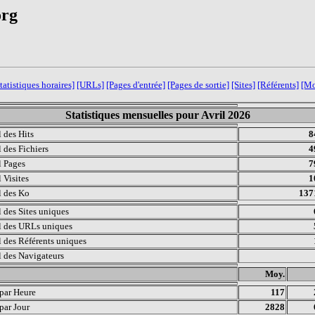
org
tatistiques horaires]
[URLs]
[Pages d'entrée]
[Pages de sortie]
[Sites]
[Référents]
[Mo
Statistiques mensuelles pour Avril 2026
l des Hits
8
l des Fichiers
4
l Pages
7
 Visites
1
l des Ko
137
l des Sites uniques
l des URLs uniques
l des Référents uniques
l des Navigateurs
.
Moy.
 par Heure
117
 par Jour
2828