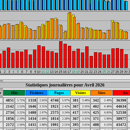
Statistiques journalières pour Avril 2026
r
Hits
Fichiers
Pages
Visites
Sites
Ko
4851
1318
4746
381
342
36390
5.72%
2.65%
5.97%
3.48%
5.49%
2142
1646
1921
367
402
44634
2.52%
3.31%
2.42%
3.35%
6.46%
2734
1480
2575
417
425
52530
3.22%
2.97%
3.24%
3.81%
6.83%
1856
1434
1814
367
371
38977
2.19%
2.88%
2.28%
3.35%
5.96%
2172
1431
1991
395
408
43472
2.56%
2.88%
2.51%
3.61%
6.55%