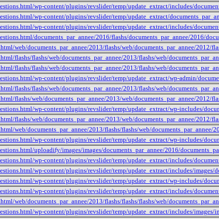
estions.html/wp-content/plugins/revslider/temp/update_extract/includes/docum
estions.html/wp-content/plugins/revslider/temp/update_extract/documents_par
estions.html/wp-content/plugins/revslider/temp/update_extract/includes/docume
uestions.html/documents_par_annee/2016/flashs/documents_par_annee/2016/do
e.html/web/documents_par_annee/2013/flashs/web/documents_par_annee/2012/fla
e.html/flashs/flashs/web/documents_par_annee/2013/flashs/web/documents_par_
e.html/flashs/flashs/web/documents_par_annee/2013/flashs/web/documents_par_
estions.html/wp-content/plugins/revslider/temp/update_extract/wp-admin/docu
e.html/flashs/flashs/web/documents_par_annee/2013/flashs/web/documents_par_
e.html/flashs/web/documents_par_annee/2013/web/documents_par_annee/2012/fla
estions.html/wp-content/plugins/revslider/temp/update_extract/wp-includes/do
e.html/flashs/web/documents_par_annee/2013/web/documents_par_annee/2012/fla
e.html/web/documents_par_annee/2013/flashs/flashs/web/documents_par_annee/2
estions.html/wp-content/plugins/revslider/temp/update_extract/wp-includes/do
uestions.html/uploadify/images/images/documents_par_annee/2016/documents_p
estions.html/wp-content/plugins/revslider/temp/update_extract/includes/docum
estions.html/wp-content/plugins/revslider/temp/update_extract/includes/image
estions.html/wp-content/plugins/revslider/temp/update_extract/wp-includes/do
estions.html/wp-content/plugins/revslider/temp/update_extract/includes/docum
e.html/web/documents_par_annee/2013/flashs/flashs/flashs/web/documents_par_
estions.html/wp-content/plugins/revslider/temp/update_extract/includes/image