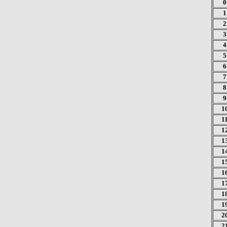
0
1
2
3
4
5
6
7
8
9
1
1
1
1
1
1
1
1
1
1
2
2