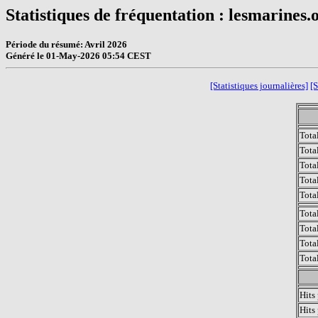
Statistiques de fréquentation : lesmarines.
Période du résumé: Avril 2026
Généré le 01-May-2026 05:54 CEST
[Statistiques journalières]
[S
Tota
Tota
Tota
Total
Tota
Tota
Tota
Tota
Tota
Hits
Hits