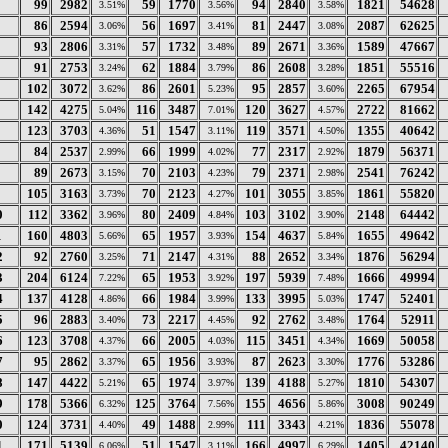
99
2982
59
1770
94
2840
1821
54628
3.51%
3.56%
3.58%
86
2594
56
1697
81
2447
2087
62625
3.06%
3.41%
3.08%
93
2806
57
1732
89
2671
1589
47667
3.31%
3.48%
3.36%
91
2753
62
1884
86
2608
1851
55516
3.24%
3.79%
3.28%
102
3072
86
2601
95
2857
2265
67954
3.62%
5.23%
3.60%
142
4275
116
3487
120
3627
2722
81662
5.04%
7.01%
4.57%
123
3703
51
1547
119
3571
1355
40642
4.36%
3.11%
4.50%
84
2537
66
1999
77
2317
1879
56371
2.99%
4.02%
2.92%
89
2673
70
2103
79
2371
2541
76242
3.15%
4.23%
2.98%
105
3163
70
2123
101
3055
1861
55820
3.73%
4.27%
3.85%
0
112
3362
80
2409
103
3102
2148
64442
3.96%
4.84%
3.90%
1
160
4803
65
1957
154
4637
1655
49642
5.66%
3.93%
5.84%
2
92
2760
71
2147
88
2652
1876
56294
3.25%
4.31%
3.34%
3
204
6124
65
1953
197
5939
1666
49994
7.22%
3.92%
7.48%
4
137
4128
66
1984
133
3995
1747
52401
4.86%
3.99%
5.03%
5
96
2883
73
2217
92
2762
1764
52911
3.40%
4.45%
3.48%
6
123
3708
66
2005
115
3451
1669
50058
4.37%
4.03%
4.34%
7
95
2862
65
1956
87
2623
1776
53286
3.37%
3.93%
3.30%
8
147
4422
65
1974
139
4188
1810
54307
5.21%
3.97%
5.27%
9
178
5366
125
3764
155
4656
3008
90249
6.32%
7.56%
5.86%
0
124
3731
49
1488
111
3343
1836
55078
4.40%
2.99%
4.21%
1
171
5139
51
1547
166
4997
1405
42140
6.06%
3.11%
6.29%