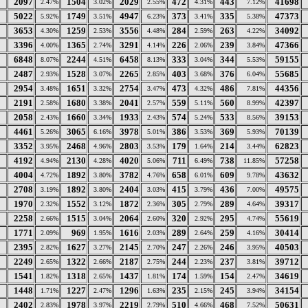
2097
1504
2029
472
443
41698
2.47%
3.02%
2.55%
4.31%
7.12%
5022
1749
4947
373
335
47373
5.92%
3.51%
6.23%
3.41%
5.38%
3653
1259
3556
284
263
34092
4.30%
2.53%
4.48%
2.59%
4.22%
3396
1365
3291
226
239
47366
4.00%
2.74%
4.14%
2.06%
3.84%
6848
2244
6458
333
344
59155
8.07%
4.51%
8.13%
3.04%
5.53%
2487
1528
2265
403
376
55685
2.93%
3.07%
2.85%
3.68%
6.04%
2954
1651
2754
473
486
44356
3.48%
3.32%
3.47%
4.32%
7.81%
2191
1680
2041
559
560
42397
2.58%
3.38%
2.57%
5.11%
8.99%
2058
1660
1933
574
533
39153
2.43%
3.34%
2.43%
5.24%
8.56%
4461
3065
3978
386
369
70139
5.26%
6.16%
5.01%
3.53%
5.93%
3352
2468
2803
179
214
62823
3.95%
4.96%
3.53%
1.64%
3.44%
4192
2130
4020
711
738
57258
4.94%
4.28%
5.06%
6.49%
11.85%
4004
1892
3782
658
609
43632
4.72%
3.80%
4.76%
6.01%
9.78%
2708
1892
2404
415
436
49575
3.19%
3.80%
3.03%
3.79%
7.00%
1970
1552
1872
305
289
39317
2.32%
3.12%
2.36%
2.79%
4.64%
2258
1515
2064
320
295
55619
2.66%
3.04%
2.60%
2.92%
4.74%
1771
969
1616
289
259
30414
2.09%
1.95%
2.03%
2.64%
4.16%
2395
1627
2145
247
246
40503
2.82%
3.27%
2.70%
2.26%
3.95%
2249
1322
2187
244
237
39712
2.65%
2.66%
2.75%
2.23%
3.81%
1541
1318
1437
174
154
34619
1.82%
2.65%
1.81%
1.59%
2.47%
1448
1227
1296
235
245
34154
1.71%
2.47%
1.63%
2.15%
3.94%
2402
1978
2219
510
468
50631
2.83%
3.97%
2.79%
4.66%
7.52%