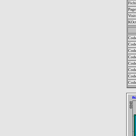
Fich
Page
Visit
KOct
Code
Code
Code
Code
Code
Code
Code
Code