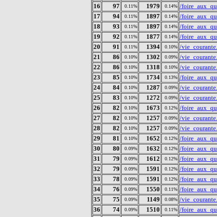
16
97
1979
/foire_aux_qu
0.11%
0.14%
17
94
1897
/foire_aux_qu
0.11%
0.14%
18
93
1897
/foire_aux_qu
0.11%
0.14%
19
92
1877
/foire_aux_q
0.11%
0.14%
20
91
1394
/vie_courant
0.11%
0.10%
21
86
1302
/vie_courant
0.10%
0.09%
22
86
1318
/vie_courant
0.10%
0.10%
23
85
1734
/foire_aux_qu
0.10%
0.13%
24
84
1287
/vie_courant
0.10%
0.09%
25
83
1272
/vie_courant
0.10%
0.09%
26
82
1673
/foire_aux_qu
0.10%
0.12%
27
82
1257
/vie_courant
0.10%
0.09%
28
82
1257
/vie_courant
0.10%
0.09%
29
81
1652
/foire_aux_qu
0.10%
0.12%
30
80
1632
/foire_aux_q
0.09%
0.12%
31
79
1612
/foire_aux_qu
0.09%
0.12%
32
79
1591
/foire_aux_qu
0.09%
0.12%
33
78
1591
/foire_aux_qu
0.09%
0.12%
34
76
1550
/foire_aux_qu
0.09%
0.11%
35
75
1149
/vie_courant
0.09%
0.08%
36
74
1510
/foire_aux_qu
0.09%
0.11%