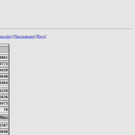
ts-clés]
[Navigateurs]
[Pays]
4861
9773
9439
0948
1064
6226
5636
1675
78
Max
2507
6848