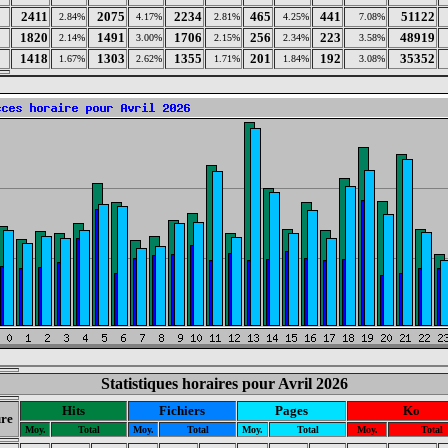
2411
2075
2234
465
441
51122
2.84%
4.17%
2.81%
4.25%
7.08%
1820
1491
1706
256
223
48919
2.14%
3.00%
2.15%
2.34%
3.58%
1418
1303
1355
201
192
35352
1.67%
2.62%
1.71%
1.84%
3.08%
Statistiques horaires pour Avril 2026
Hits
Fichiers
Pages
Ko
re
Moy.
Total
Moy.
Total
Moy.
Total
Moy.
Total