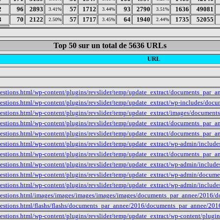
2
96
2893
57
1712
93
2790
1636
49081
3.41%
3.44%
3.51%
3
70
2122
57
1717
64
1940
1735
52055
2.50%
3.45%
2.44%
Top 50 sur un total de 5636 URLs
URL
estions.html/wp-content/plugins/revslider/temp/update_extract/documents_par
estions.html/wp-content/plugins/revslider/temp/update_extract/wp-includes/do
estions.html/wp-content/plugins/revslider/temp/update_extract/images/docume
estions.html/wp-content/plugins/revslider/temp/update_extract/documents_par
estions.html/wp-content/plugins/revslider/temp/update_extract/documents_par_
estions.html/wp-content/plugins/revslider/temp/update_extract/wp-admin/includ
estions.html/wp-content/plugins/revslider/temp/update_extract/documents_par
estions.html/wp-content/plugins/revslider/temp/update_extract/wp-admin/include
estions.html/wp-content/plugins/revslider/temp/update_extract/wp-admin/docum
estions.html/wp-content/plugins/revslider/temp/update_extract/wp-admin/inclu
estions.html/images/images/images/images/images/documents_par_annee/2016/do
uestions.html/flashs/flashs/documents_par_annee/2016/documents_par_annee/20
estions.html/wp-content/plugins/revslider/temp/update_extract/wp-content/plugi