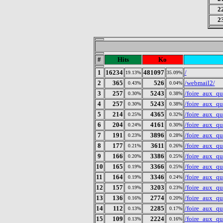
2
2
#
Hits
Ko
1
16234
481097
/
19.13%
35.09%
2
365
526
/webmail2/
0.43%
0.04%
3
257
5243
/foire_aux_qu
0.30%
0.38%
4
257
5243
/foire_aux_qu
0.30%
0.38%
5
214
4365
/foire_aux_qu
0.25%
0.32%
6
204
4161
/foire_aux_qu
0.24%
0.30%
7
191
3896
/foire_aux_qu
0.23%
0.28%
8
177
3611
/foire_aux_qu
0.21%
0.26%
9
166
3386
/foire_aux_qu
0.20%
0.25%
10
165
3366
/foire_aux_qu
0.19%
0.25%
11
164
3346
/foire_aux_qu
0.19%
0.24%
12
157
3203
/foire_aux_qu
0.19%
0.23%
13
136
2774
/foire_aux_qu
0.16%
0.20%
14
112
2285
/foire_aux_q
0.13%
0.17%
15
109
2224
/foire_aux_qu
0.13%
0.16%